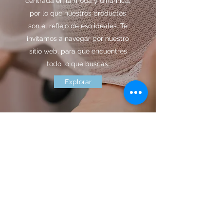
centrada en la moda y dinámica,
por lo que nuestros productos
son el reflejo de eso ideales. Te
invitamos a navegar por nuestro
sitio web, para que encuentres
todo lo que buscas.
Explorar
Volver al inicio