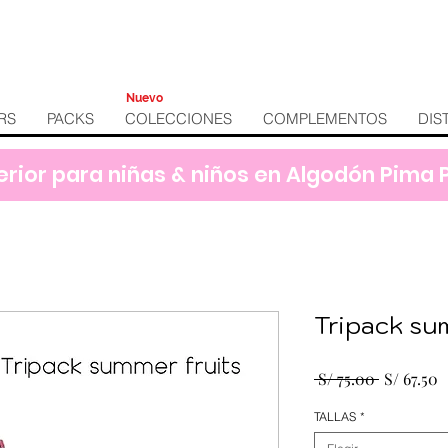
Nuevo
RS
PACKS
COLECCIONES
COMPLEMENTOS
DIS
erior para niñas & niños en Algodón Pima
Tripack sum
Precio
P
 S/ 75.00 
S/ 67.50
d
TALLAS
*
o