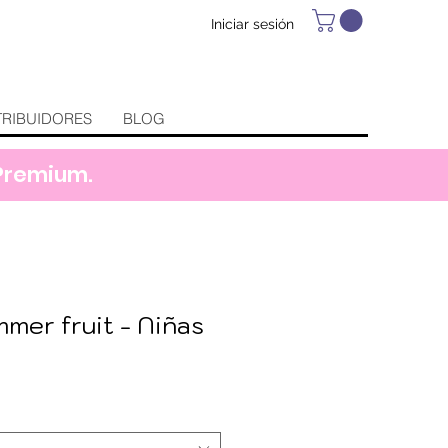
Iniciar sesión
TRIBUIDORES
BLOG
 Premium.
mer fruit - Niñas
recio
e
ferta