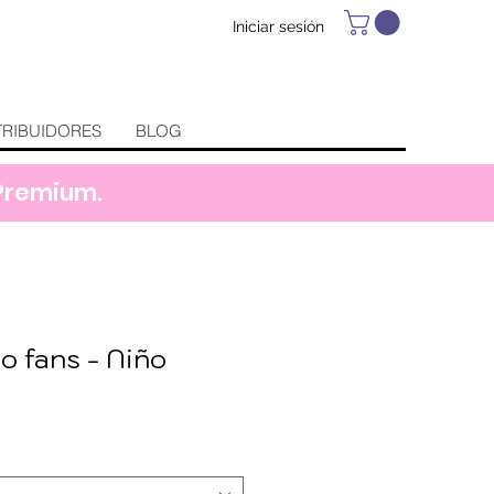
Iniciar sesión
TRIBUIDORES
BLOG
 Premium.
o fans - Niño
recio
e
ferta