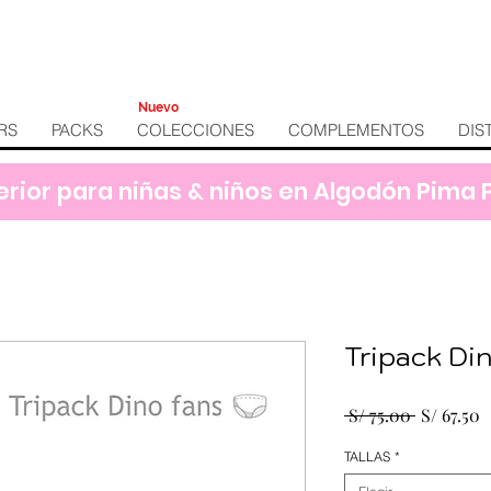
Nuevo
RS
PACKS
COLECCIONES
COMPLEMENTOS
DIS
erior para niñas & niños en Algodón Pima
Tripack Din
Precio
P
 S/ 75.00 
S/ 67.50
d
TALLAS
*
o