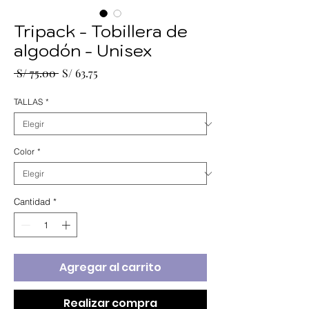
Tripack - Tobillera de
algodón - Unisex
Precio
Precio
 S/ 75.00 
S/ 63.75
de
oferta
TALLAS
*
Color
*
Cantidad
*
Agregar al carrito
Realizar compra