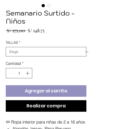
Semanario Surtido -
Niños
Precio
Precio
 S/ 175.00 
S/ 148.75
de
oferta
TALLAS
*
Cantidad
*
Agregar al carrito
Realizar compra
🩲 Ropa interior para niñas de 2 a 16 años
☁ Algodón Jersey Pima Peruano