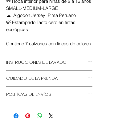
🩲 Ropa interior para niñas de 2 a 16 años
SMALL-MEDIUM-LARGE
☁ Algodón Jersey Pima Peruano
🍃 Estampado Tacto cero en tintas
ecológicas
Contiene 7 calzones con lineas de colores
INSTRUCCIONES DE LAVADO
💦 Lavable a mano o lavadora
CUIDADO DE LA PRENDA
🚫 No remojar por horarios
prolongados
🍃 Usar detergente ecológico
🧴 Usar detergente sin cloro
POLITÍCAS DE ENVÍOS
🤝 Lavado a mano
⏱Pre-secado de 15m a 30m
🌪 Centrifugado rápido
LIMA
☀ Secado natural
🛵Delivery Express
⛅ Tender bajo sombra
Horario de reparto 9am a 6pm
🌡Planchado tibio
Lun-Vier
🚕 Delivery Premium
Horario de reparto 6am a 11pm