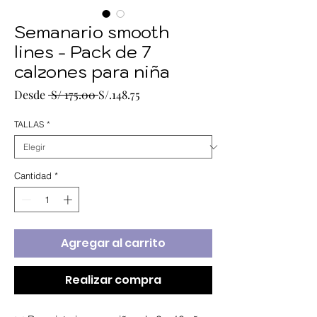
Semanario smooth
lines - Pack de 7
calzones para niña
Precio
Precio
Desde
 S/ 175.00 
S/.148.75
de
oferta
TALLAS
*
Cantidad
*
Agregar al carrito
Realizar compra