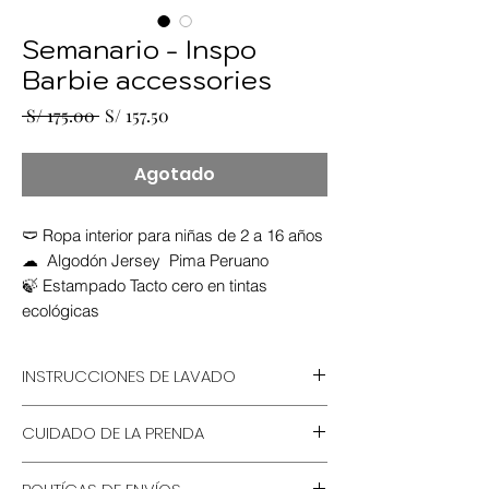
Semanario - Inspo
Barbie accessories
Precio
Precio
 S/ 175.00 
S/ 157.50
de
oferta
Agotado
🩲 Ropa interior para niñas de 2 a 16 años
☁ Algodón Jersey Pima Peruano
🍃 Estampado Tacto cero en tintas
ecológicas
INSTRUCCIONES DE LAVADO
💦 Lavable a mano o lavadora
CUIDADO DE LA PRENDA
🚫 No remojar por horarios
prolongados
🍃 Usar detergente ecológico
🧴 Usar detergente sin cloro