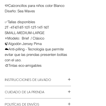
🩲Calzoncillos para niños color Blanco
Diseño: Sea Waves
✅Tallas disponibles
2T -4T-6T-8T-10T-12T-14T-16T
SMALL-MEDIUM-LARGE
⭐Modelo: Brief / Clásico
🍃Algodón Jersey Pima
☁️Anti-pilling - Tecnología que permite
evitar que las prendas presenten bolitas
con el uso.
🎨Tintas eco-amigables
INSTRUCCIONES DE LAVADO
💦 Lavable a mano o lavadora
CUIDADO DE LA PRENDA
🚫 No remojar por horarios
prolongados
🍃 Usar detergente ecológico
🧴 Usar detergente sin cloro
POLITÍCAS DE ENVÍOS
🤝 Lavado a mano