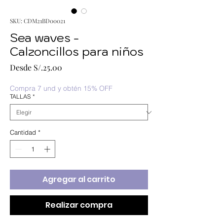
SKU: CDM21BD00021
Sea waves -
Calzoncillos para niños
Precio
Desde
S/.25.00
de
oferta
Compra 7 und y obtén 15% OFF
TALLAS
*
Cantidad
*
Agregar al carrito
Realizar compra