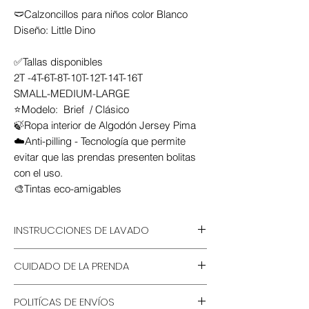
🩲Calzoncillos para niños color Blanco
Diseño: Little Dino
✅Tallas disponibles
2T -4T-6T-8T-10T-12T-14T-16T
SMALL-MEDIUM-LARGE
⭐Modelo: Brief / Clásico
🍃Ropa interior de Algodón Jersey Pima
☁️Anti-pilling - Tecnología que permite
evitar que las prendas presenten bolitas
con el uso.
🎨Tintas eco-amigables
INSTRUCCIONES DE LAVADO
💦 Lavable a mano o lavadora
CUIDADO DE LA PRENDA
🚫 No remojar por horarios
prolongados
🍃 Usar detergente ecológico
🧴 Usar detergente sin cloro
POLITÍCAS DE ENVÍOS
🤝 Lavado a mano