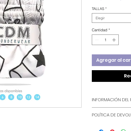
TALLAS
*
Elegir
Cantidad
*
Agregar al car
Re
INFORMACIÓN DEL
Esta es la informa
POLÍTICA DE DEVO
Es un gran lugar 
sobre tu producto
Esta es la polític
instrucciones de 