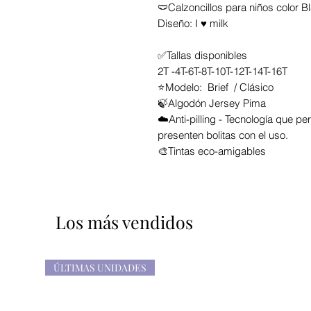
🩲Calzoncillos para niños color B
Diseño: I ♥ milk
✅Tallas disponibles
2T -4T-6T-8T-10T-12T-14T-16T
⭐Modelo: Brief / Clásico
🍃Algodón Jersey Pima
☁️Anti-pilling - Tecnología que pe
presenten bolitas con el uso.
🎨Tintas eco-amigables
Los más vendidos
ÚLTIMAS UNIDADES