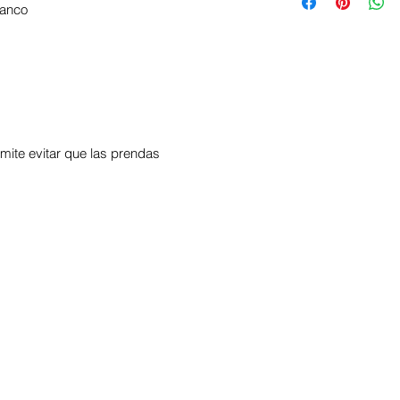
un gran lugar para
lanco
un buen espacio 
hacer en caso de 
que tu producto s
su compra. Tener 
clientes se pueden
reembolso es una
confianza para que
seguros al momen
rmite evitar que las prendas