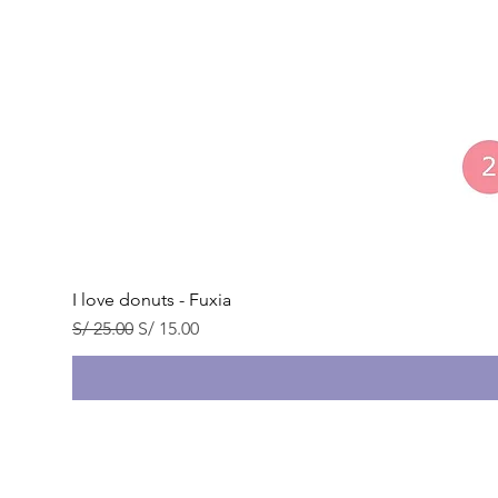
I love donuts - Fuxia
Precio
Precio de oferta
S/ 25.00
S/ 15.00