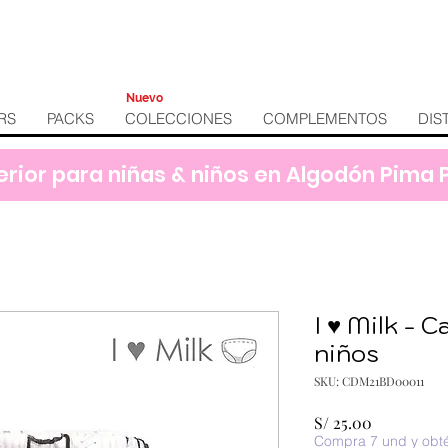
Nuevo
RS
PACKS
COLECCIONES
COMPLEMENTOS
DIS
erior para niñas & niños en Algodón Pima
I ♥ Milk - C
niños
SKU: CDM21BD00011
Precio
S/ 25.00
Compra 7 und y obt