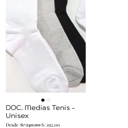
DOC. Medias Tenis -
Unisex
Precio
Precio
Desde
 S/ 240.00 
S/.192.00