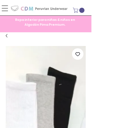
Ropa interior para niñas & niños en
Algodón Pima Premium.