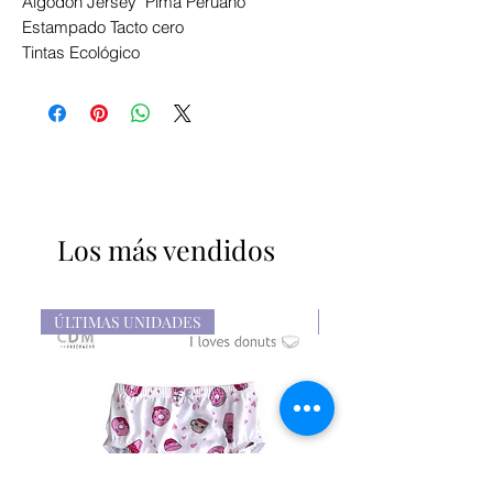
Algodón Jersey Pima Peruano
Estampado Tacto cero
Tintas Ecológico
Los más vendidos
ÚLTIMAS UNIDADES
NUEVO STOCK