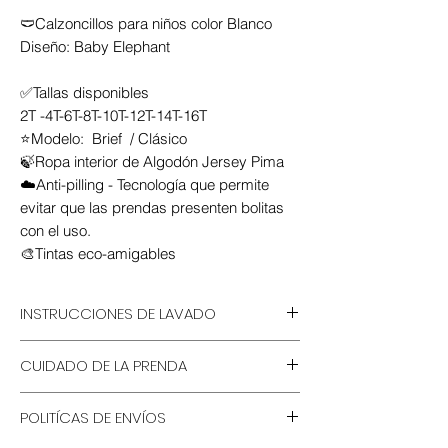
🩲Calzoncillos para niños color Blanco
Diseño: Baby Elephant
✅Tallas disponibles
2T -4T-6T-8T-10T-12T-14T-16T
⭐Modelo: Brief / Clásico
🍃Ropa interior de Algodón Jersey Pima
☁️Anti-pilling - Tecnología que permite
evitar que las prendas presenten bolitas
con el uso.
🎨Tintas eco-amigables
INSTRUCCIONES DE LAVADO
💦 Lavable a mano o lavadora
CUIDADO DE LA PRENDA
🚫 No remojar por horarios
prolongados
🍃 Usar detergente ecológico
🧴 Usar detergente sin cloro
POLITÍCAS DE ENVÍOS
🤝 Lavado a mano
⏱Pre-secado de 15m a 30m
🌪 Centrifugado rápido