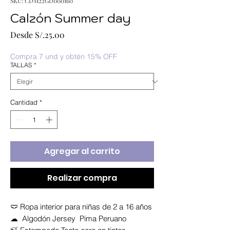
SKU: CDM22GD000160
Calzón Summer day
Precio
Desde
S/.25.00
de
oferta
Compra 7 und y obtén 15% OFF
TALLAS
*
Cantidad
*
Agregar al carrito
Realizar compra
🩲 Ropa interior para niñas de 2 a 16 años
☁ Algodón Jersey Pima Peruano